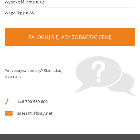
Wysokość [cm]:
0.12
Waga [kg]:
0.65
ZALOGUJ SIĘ, ABY ZOBACZYĆ CENĘ
Potrzebujesz pomocy? Skontaktuj
się z nami.
+48 790 559 800
sales@liftbay.net