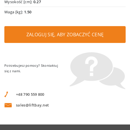
Wysokość [cm]:
0.27
Waga [kg]:
1.50
ZALOGUJ SIĘ, ABY ZOBACZYĆ CENĘ
Potrzebujesz pomocy? Skontaktuj
się z nami.
+48 790 559 800
sales@liftbay.net